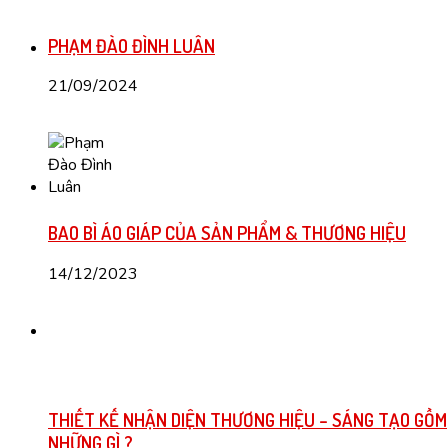
PHẠM ĐÀO ĐÌNH LUÂN
21/09/2024
BAO BÌ ÁO GIÁP CỦA SẢN PHẨM & THƯƠNG HIỆU
14/12/2023
THIẾT KẾ NHẬN DIỆN THƯƠNG HIỆU – SÁNG TẠO GỒM
NHỮNG GÌ ?