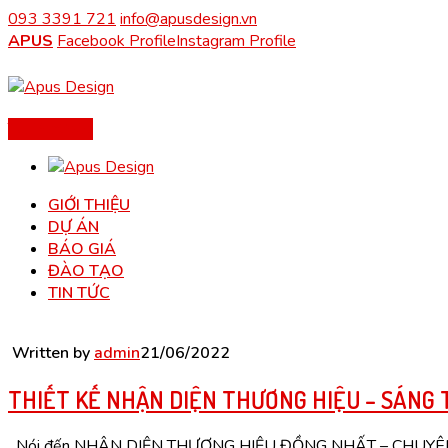
093 3391 721
info@apusdesign.vn
APUS
Facebook Profile
Instagram Profile
Tải Portfolio
GIỚI THIỆU
DỰ ÁN
BÁO GIÁ
ĐÀO TẠO
TIN TỨC
Written by
admin
21/06/2022
THIẾT KẾ NHẬN DIỆN THƯƠNG HIỆU – SÁNG 
Nói đến NHẬN DIỆN THƯƠNG HIỆU ĐỒNG NHẤT – CHUYÊN NGHIỆP 