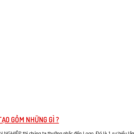
TẠO GỒM NHỮNG GÌ ?
thì chúng ta thưởng nhắc đến Logo. Đó là 1 sự hiểu lầm rấ