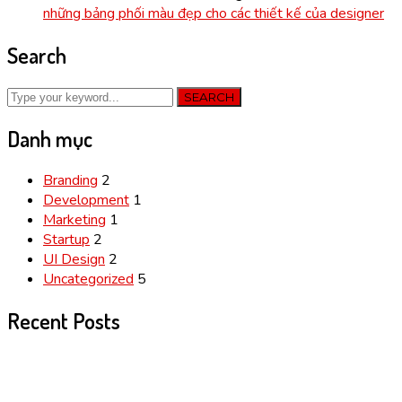
những bảng phối màu đẹp cho các thiết kế của designer
Search
SEARCH
Danh mục
Branding
2
Development
1
Marketing
1
Startup
2
UI Design
2
Uncategorized
5
Recent Posts